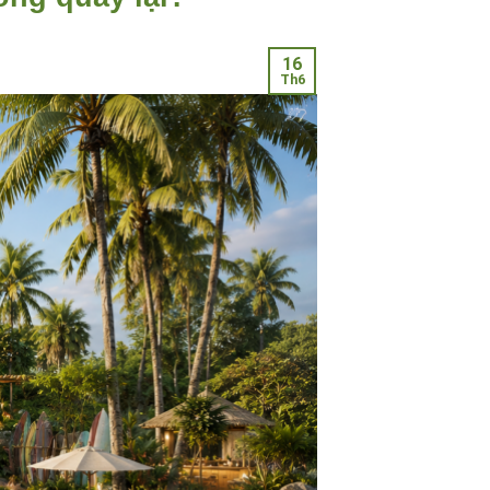
16
Th6