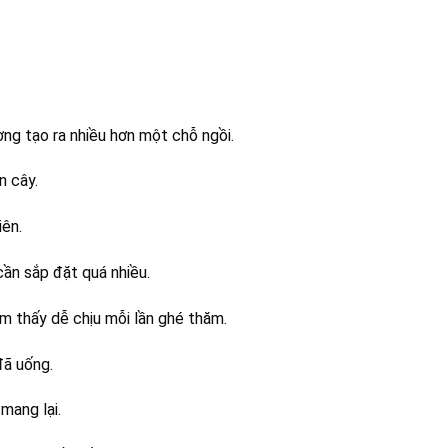
ng tạo ra nhiều hơn một chỗ ngồi.
n cây.
iên.
ần sắp đặt quá nhiều.
m thấy dễ chịu mỗi lần ghé thăm.
đã uống.
mang lại.