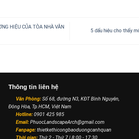
ƠNG HIỆU CỦA TÒA NHÀ VĂN
5 dấu hiệu cho thấy m
Thông tin liên hệ
Văn Phòng:
Số 68, đường N3, KĐT Bình Nguyên,
Đông Hòa, Tp.HCM, Việt Nam
Hotline:
0901 425 985
Email:
PhuocLandscapeArch@gmail.com
Fanpage:
thietkethicongbaoduongcanhquan
Thời gian:
Thứ 2 - Thứ 7 | 8:00 - 17:30