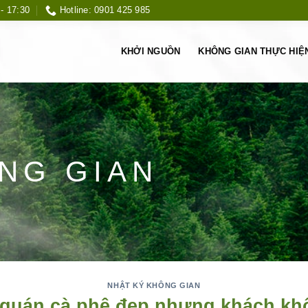
 - 17:30
Hotline: 0901 425 985
KHỞI NGUỒN
KHÔNG GIAN THỰC HIỆ
NG GIAN
NHẬT KÝ KHÔNG GIAN
 quán cà phê đẹp nhưng khách kh