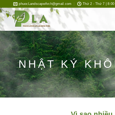
Bỏ
phuocLandscapeArch@gmail.com
Thứ 2 - Thứ 7 | 8:00
qua
nội
dung
NHẬT KÝ KHÔ
Vì sao nhiều