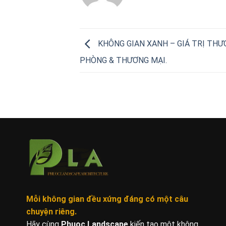
KHÔNG GIAN XANH – GIÁ TRỊ THƯ
PHÒNG & THƯƠNG MẠI.
Mỗi không gian đều xứng đáng
có một câu
chuyện riêng.
Hãy cùng
Phuoc Landscape
kiến tạo một không