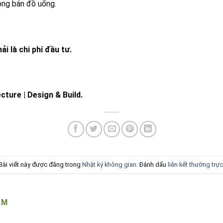
ông bán đồ uống.
 là chi phí đầu tư.
ture | Design & Build.
Bài viết này được đăng trong
Nhật ký không gian
. Đánh dấu
liên kết thường trực
ÂM