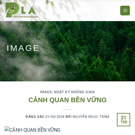
Bỏ
qua
nội
dung
IMAGE
IMAGE
,
NHẬT KÝ KHÔNG GIAN
CẢNH QUAN BỀN VỮNG
ĐĂNG VÀO
21/05/2024
BỞI
NGUYỄN NGỌC TRÂM
21
Th5